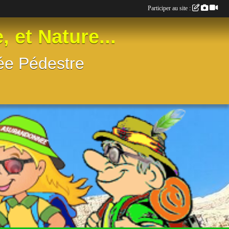
Participer au site :
t Nature...
née Pédestre