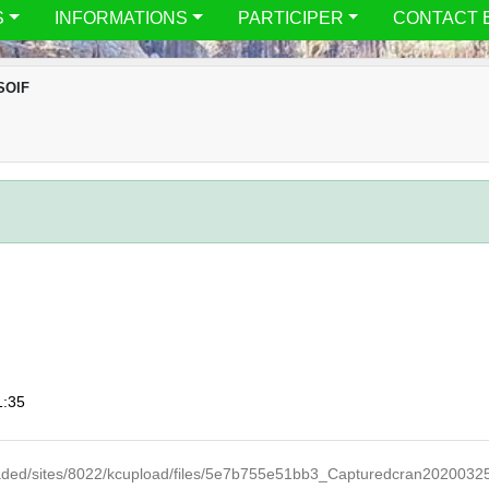
S
INFORMATIONS
PARTICIPER
CONTACT 
SOIF
1:35
loaded/sites/8022/kcupload/files/5e7b755e51bb3_Capturedcran2020032