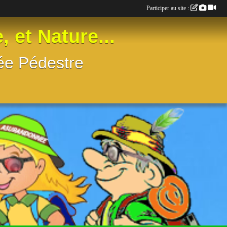
Participer au site :
t Nature...
née Pédestre