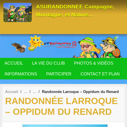
Panneau de gestion des cookies
ASURANDONNEE Campagne,
Montagne, et Nature...
ACCUEIL
LA VIE DU CLUB
PHOTOS & VIDÉOS
INFORMATIONS
PARTICIPER
CONTACT ET PLAN
Accueil
Randonnée Larroque – Oppidum du Renard
RANDONNÉE LARROQUE
– OPPIDUM DU RENARD