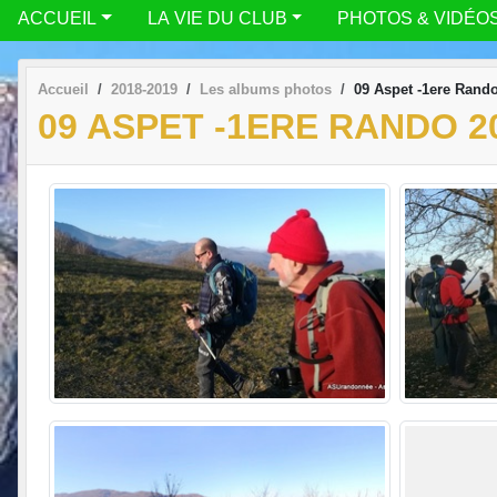
ACCUEIL
LA VIE DU CLUB
PHOTOS & VIDÉO
Accueil
2018-2019
Les albums photos
09 Aspet -1ere Rand
09 ASPET -1ERE RANDO 2