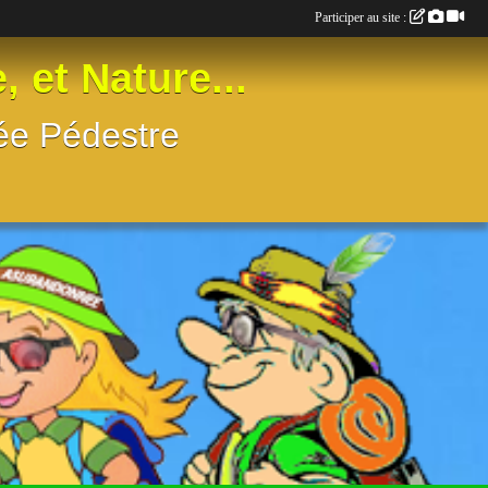
Participer au site :
t Nature...
née Pédestre