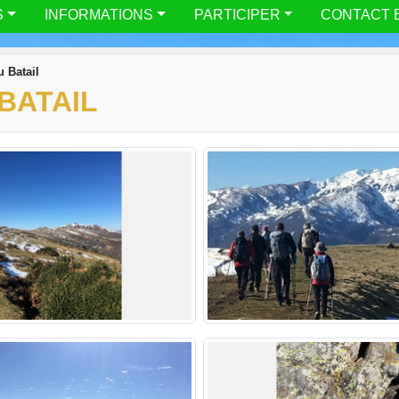
S
INFORMATIONS
PARTICIPER
CONTACT 
u Batail
 BATAIL