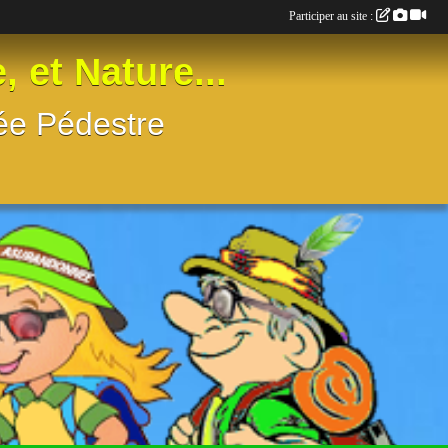
Participer au site :
t Nature...
née Pédestre