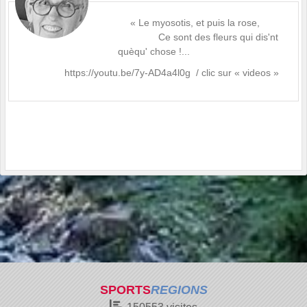
« Le myosotis, et puis la rose,
Ce sont des fleurs qui dis'nt
quèqu' chose !...
https://youtu.be/7y-AD4a4l0g
/ clic sur « videos »
SPORTS
REGIONS