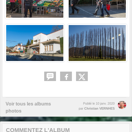
Voir tous les albums
Publié le
10 janv. 2020
par
Christian VERNHES
photos
COMMENTEZ L'ALBUM