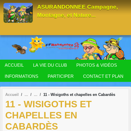
Panneau de gestion des cookies
ASURANDONNEE Campagne,
Montagne, et Nature...
ACCUEIL
LA VIE DU CLUB
PHOTOS & VIDÉOS
INFORMATIONS
PARTICIPER
CONTACT ET PLAN
Accueil
11 - Wisigoths et chapelles en Cabardès
11 - WISIGOTHS ET
CHAPELLES EN
CABARDÈS