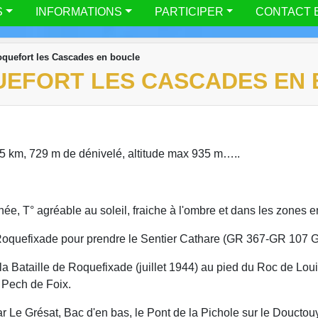
S
INFORMATIONS
PARTICIPER
CONTACT 
oquefort les Cascades en boucle
QUEFORT LES CASCADES EN
5 km, 729 m de dénivelé, altitude max 935 m…..
rnée, T° agréable au soleil, fraiche à l'ombre et dans les zones 
e Roquefixade pour prendre le Sentier Cathare (GR 367-GR 107 
a Bataille de Roquefixade (juillet 1944) au pied du Roc de Loui
 Pech de Foix.
ar Le Grésat, Bac d'en bas, le Pont de la Pichole sur le Douc