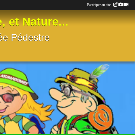
Participer au site :
t Nature...
née Pédestre