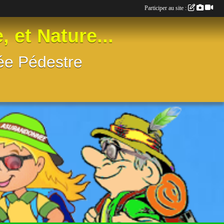
Participer au site :
t Nature...
née Pédestre