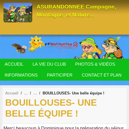
Panneau de gestion des cookies
ASURANDONNEE Campagne,
Montagne, et Nature...
ACCUEIL
LA VIE DU CLUB
PHOTOS & VIDÉOS
INFORMATIONS
PARTICIPER
CONTACT ET PLAN
Accueil
BOUILLOUSES- Une belle équipe !
BOUILLOUSES- UNE
BELLE ÉQUIPE !
Merci beaucoup à Dominique pour la préparation du séjour,