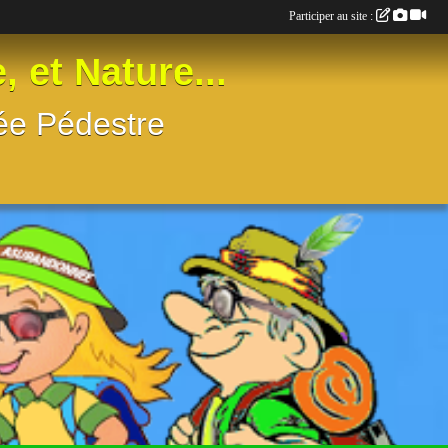
Participer au site :
t Nature...
née Pédestre