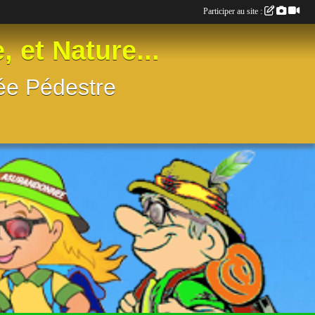
Participer au site :
t Nature...
née Pédestre