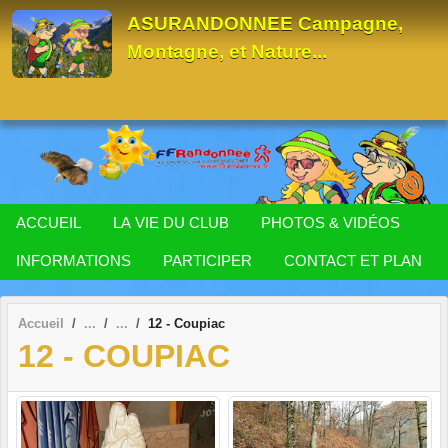
Panneau de gestion des cookies
ASURANDONNEE Campagne,
Montagne, et Nature...
ACCUEIL
LA VIE DU CLUB
PHOTOS & VIDÉOS
INFORMATIONS
PARTICIPER
CONTACT ET PLAN
Accueil
12 - Coupiac
12 - COUPIAC