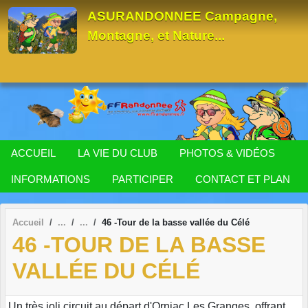
Panneau de gestion des cookies
ASURANDONNEE Campagne,
Montagne, et Nature...
ACCUEIL
LA VIE DU CLUB
PHOTOS & VIDÉOS
INFORMATIONS
PARTICIPER
CONTACT ET PLAN
Accueil
46 -Tour de la basse vallée du Célé
46 -TOUR DE LA BASSE
VALLÉE DU CÉLÉ
Un très joli circuit au départ d'Orniac Les Granges, offrant